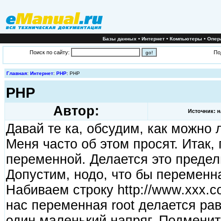
•
•
•
Базы данных
Интернет
Компьютеры
Опер
Поиск по сайту:
По
Главная
:
Интернет
:
PHP
: PHP
PHP
Автор:
Источник: н
Давай те ка, обсудим, как можно
Меня часто об этом просят. Итак,
переменной. Делается это предел
Допустим, нодо, что бы переменна
Набиваем строку http://www.xxx.c
нас переменная root делается рав
один маленький напряг. Подменит