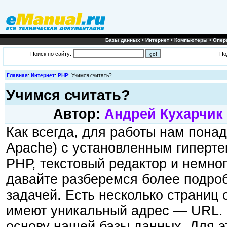
•
•
•
Базы данных
Интернет
Компьютеры
Опер
Поиск по сайту:
По
Главная
:
Интернет
:
PHP
: Учимся считать?
Учимся считать?
Автор:
Андрей Кухарчик
Как всегда, для работы нам пона
Apache) с установленным гиперт
РНР, текстовый редактор и немно
давайте разберемся более подро
задачей. Есть несколько страниц с
имеют уникальный адрес — URL. В
основу нашей базы данных. Для э