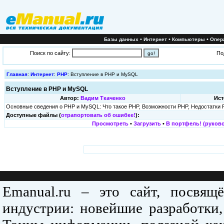
•
•
•
Базы данных
Интернет
Компьютеры
Опер
Поиск по сайту:
По
Главная
:
Интернет
:
PHP
: Вступление в PHP и MySQL
Вступление в PHP и MySQL
Автор:
Вадим Ткаченко
Ист
Основные сведения о PHP и MySQL: Что такое PHP, Возможности PHP, Недостатки P
Доступные файлы (
отрапортовать об ошибке!
):
Просмотреть
•
Загрузить
•
В портфель! (руково
Emanual.ru – это сайт, посвя
индустрии: новейшие разработки,