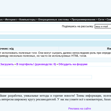
•
•
•
•
•
•
ых
Интернет
Компьютеры
Операционные системы
Программирование
Сети
Свя
Подпишись на рассылку:
очник: н/д
Яз
т исползовать полезные тэги. Они могут сыграть далеко непоследнию роль при опред
риведу несколько полезных, но часто не используемых HTML тэгов.
•
Загрузить
•
В портфель! (руководств: 0)
•
Обсудить на форуме
ейшие разработки, уникальные методы и горячие новости! Тонны информации, поле
 интересна широкому кругу рекламодателей. У нас вы узнаете всё о компьютерах, база
Реклама на сайте