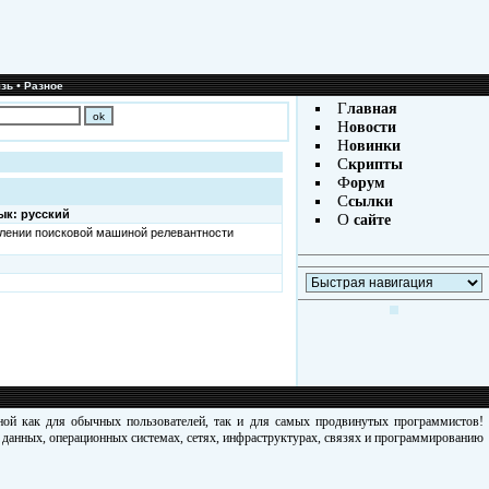
•
зь
Разное
Г
лавная
Н
овости
Н
овинки
С
крипты
Ф
орум
С
сылки
ык: русский
О
сайте
елении поисковой машиной релевантности
зной как для обычных пользователей, так и для самых продвинутых программистов!
х данных, операционных системах, сетях, инфраструктурах, связях и программированию