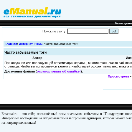
Базы данн
Поиск по сайту:
Главная
:
Интернет
:
HTML
: Часто забываемые тэги
Часто забываемые тэги
Автор:
Ист
При создании или последующей оптимизации страниц, многие очень часто забываю
страницы. Чтобы вы пользовались тэгами с наибольшей эффективностью, ниже я п
Доступные файлы (
отрапортовать об ошибке!
):
Просмотреть
Emanual.ru – это сайт, посвящённый всем значимым событиям в IT-индустрии: нов
Интересные обсуждения на актуальные темы и огромная аудитория, которая может быть
на популярных языках!