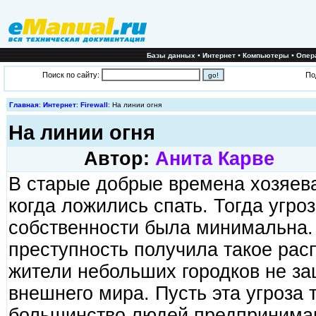
•
•
•
Базы данных
Интернет
Компьютеры
Опер
Поиск по сайту:
По
Главная
:
Интернет
:
Firewall
: На линии огня
На линии огня
Автор:
Анита Карве
В старые добрые времена хозяева
когда ложились спать. Тогда угро
собственности была минимальна.
преступность получила такое рас
жители небольших городков не з
внешнего мира. Пусть эта угроза 
большинство людей предпринима