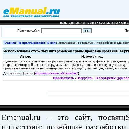
•
•
•
Базы данных
Интернет
Компьютеры
Опер
Поиск по сайту:
По
Главная
:
Программирование
:
Delphi
: Использование открытых интерфейсов среды прог
Использование открытых интерфейсов среды программирования Delphi
Автор:
Источник: н/д
В данной статье в общих чертах рассмотрены открытые интерфейсы и приведены п
открытых интерфейсов вы без труда сможете разобраться в интересующих вас дета
предоставляемых открытыми интерфейсами, породит у вас не одну смелую и поле
Доступные файлы (
отрапортовать об ошибке!
):
Просмотреть
•
Загрузить
•
В портфель! (руково
Emanual.ru – это сайт, посвя
индустрии: новейшие разработки,