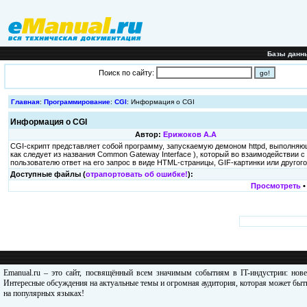
Базы данн
Поиск по сайту:
Главная
:
Программирование
:
CGI
: Информация о CGI
Информация о CGI
Автор:
Ерижоков А.А
CGI-скрипт представляет собой программу, запускаемую демоном httpd, выполняю
как следует из названия Common Gateway Interface ), который во взаимодействии
пользователю ответ на его запрос в виде HTML-страницы, GIF-картинки или друго
Доступные файлы (
отрапортовать об ошибке!
):
Просмотреть
Emanual.ru – это сайт, посвящённый всем значимым событиям в IT-индустрии: нов
Интересные обсуждения на актуальные темы и огромная аудитория, которая может быть
на популярных языках!