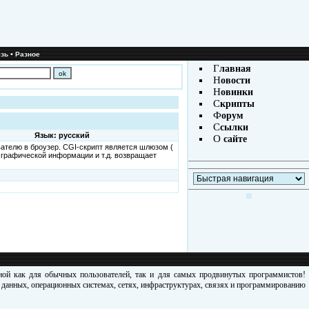
•
зь
Разное
Г
лавная
Н
овости
Н
овинки
С
крипты
Ф
орум
С
сылки
Язык: русский
О
сайте
ателю в броузер. CGI-скрипт является шлюзом (
 графической информации и т.д. возвращает
зной как для обычных пользователей, так и для самых продвинутых программистов!
х данных, операционных системах, сетях, инфраструктурах, связях и программированию