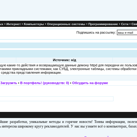
•
•
•
•
•
•
ых
Интернет
Компьютеры
Операционные системы
Программирование
Сети
Свя
Подпишись на рассылку:
Источник: н/д
щую какие-то действия и возвращающую данные демону httpd для передачи их пользов
 с такими прикладными системами, как СУБД, электронные таблицы, системы обработки
го средства представления информации.
•
Загрузить
•
В портфель! (руководств: 0)
•
Обсудить на форуме
ейшие разработки, уникальные методы и горячие новости! Тонны информации, поле
 интересна широкому кругу рекламодателей. У нас вы узнаете всё о компьютерах, база