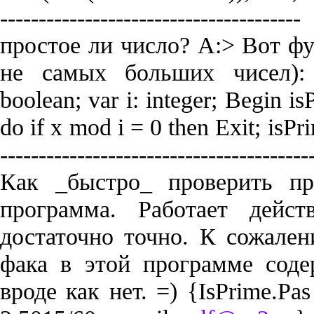
--------------------------------
простое ли число? A:> Вот фу
не самых больших чисел): f
boolean; var i: integer; Begin isP
do if x mod i = 0 then Exit; isPrim
------------------------------------
Как _быстро_ проверить п
программа. Работает дейс
достаточно точно. К сожале
фака в этой программе соде
вроде как нет. =) {IsPrime.Pas