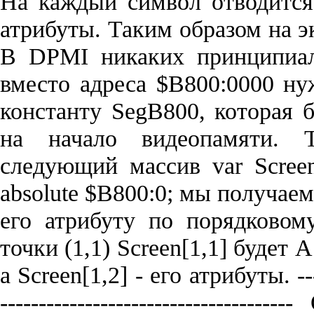
На каждый символ отводится
атрибуты. Таким образом на э
В DPMI никаких принципиал
вместо адреса $B800:0000 н
константу SegB800, которая б
на начало видеопамяти. 
следующий массив var Screen: 
absolute $B800:0; мы получае
его атрибуту по порядковом
точки (1,1) Screen[1,1] будет A
а Screen[1,2] - его атрибуты. ------
--------------------------------