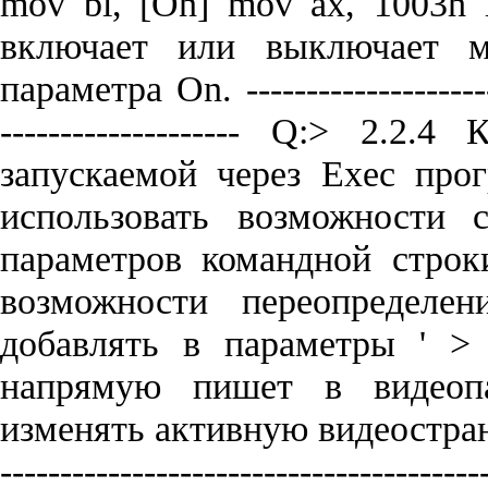
mov bl, [On] mov ax, 1003h 
включает или выключает м
параметра On. -----------------------
-------------------- Q:> 2.2
запускаемой через Exec про
использовать возможности 
параметров командной строки
возможности переопределе
добавлять в параметры ' > 
напpямyю пишет в видеоп
изменять активнyю видеостpаницy
------------------------------------