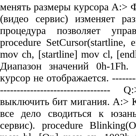
менять размеры курсора A:> 
(видео сервис) изменяет р
процедура позволяет упра
procedure SetCursor(startline, 
mov ch, [startline] mov cl, [en
Диапазон значений 0h-1Fh. 
курсор не отображается. -----------
-----------------------------
выключить бит мигания. A:> 
все дело сводиться к юзан
сервис). procedure Blinking(O