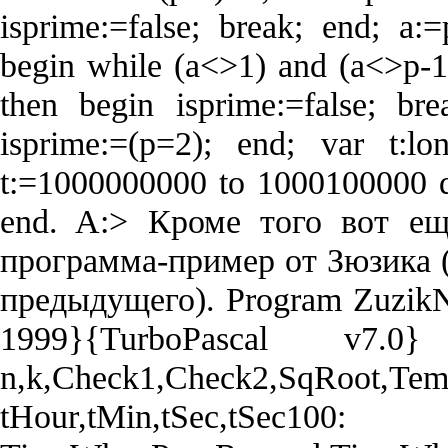
isprime:=false; break; end; a:
begin while (a<>1) and (a<>p-1
then begin isprime:=false; br
isprime:=(p=2); end; var t:lo
t:=1000000000 to 1000100000 do 
end. A:> Кроме того вот ещ
программа-пример от Зюзика (
предыдущего). Program ZuzikN
1999}{TurboPascal v7.
n,k,Check1,Check2,SqRoot,
tHour,tMin,tSec