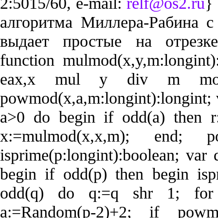
2:5015/60, e-mail:
relf@os2.ru
}
алгоритма Миллера-Рабина с
выдает простые на отрезке
function mulmod(x,y,m:longint)
eax,x mul y div m mov 
powmod(x,a,m:longint):longint; v
a>0 do begin if odd(a) then r
x:=mulmod(x,x,m); end; p
isprime(p:longint):boolean; var 
begin if odd(p) then begin isp
odd(q) do q:=q shr 1; for
a:=Random(p-2)+2; if powm