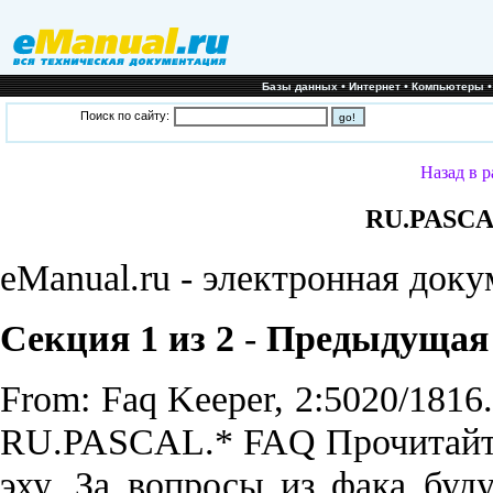
•
•
Базы данных
Интернет
Компьютеры
Поиск по сайту:
Назад в р
RU.PASCA
eManual.ru - электронная док
Секция 1 из 2
-
Предыдущая
From: Faq Keeper, 2:5020/1816
RU.PASCAL.* FAQ Прочитайте 
эху. За вопросы из фака буду