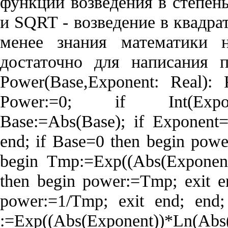
функций возведения в степен
и SQRT - возведение в квадрат
менее знания математики 
достаточно для написания п
Power(Base,Exponent: Real): 
Power:=0; if Int(Expon
Base:=Abs(Base); if Exponent=
end; if Base=0 then begin power
begin Tmp:=Exp((Abs(Exponent
then begin power:=Tmp; exit e
power:=1/Tmp; exit end; end
:=Exp((Abs(Exponent))*Ln(Abs(