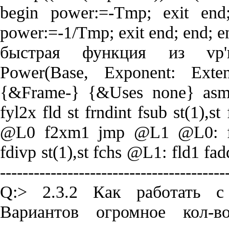
begin power:=-Tmp; exit end
power:=-1/Tmp; exit end; end; 
быстрая функция из vp'ш
Power(Base, Exponent: Exten
{&Frame-} {&Uses none} asm 
fyl2x fld st frndint fsub st(1),st
@L0 f2xm1 jmp @L1 @L0: fch
fdivp st(1),st fchs @L1: fld1 fadd
----------------------------------------
Q:> 2.3.2 Как работать 
Вариантов огромное кол-в