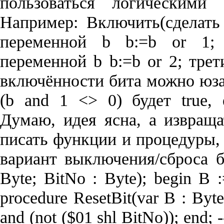
пользоваться логически
Например: Включить(сделать
переменной b b:=b or 1;
переменной b b:=b or 2; трет
включённости бита можно юз
(b and 1 <> 0) будет true,
Думаю, идея ясна, а извращ
писать функции и процедуры, 
вариант выключения/сброса би
Byte; BitNo : Byte); begin B :
procedure ResetBit(var B : Byte
and (not ($01 shl BitNo)); end; ----