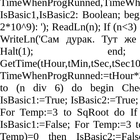
TimeWhenProgRunned,TimeW
IsBasic1,IsBasic2: Boolean; be
2*10^9): '); ReadLn(n); If (n<3
WriteLn('Сам дурак. Тут же п
Halt(1); end; 
GetTime(tHour,tMin,tSec,tSec10
TimeWhenProgRunned:=tHour*3
to (n div 6) do begin Chec
IsBasic1:=True; IsBasic2:=True
For Temp:=3 to SqRoot do I
IsBasic1:=False; For Temp:=3 
Temp)=0 then IsBasic2:=Fal