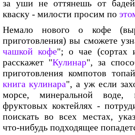
за уши не оттянешь от бадей
кваску - милости просим по
это
Немало нового о кофе (вы
приготовления) вы сможете узн
чашкой кофе
"; о чае (сортах 
расскажет "
Кулинар
", за спос
приготовления компотов топай
книга кулинара
", а уж если за
морсе, минеральной воде, 
фруктовых коктейлях - потруди
поискать во всех местах, ук
что-нибудь подходящее попадет