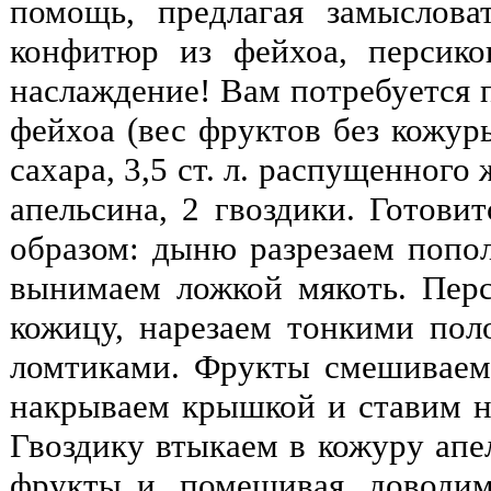
помощь, предлагая замыслова
конфитюр из фейхоа, персико
наслаждение! Вам потребуется п
фейхоа (вес фруктов без кожуры
сахара, 3,5 ст. л. распущенного
апельсина, 2 гвоздики. Готов
образом: дыню разрезаем попол
вынимаем ложкой мякоть. Пер
кожицу, нарезаем тонкими пол
ломтиками. Фрукты смешиваем
накрываем крышкой и ставим на
Гвоздику втыкаем в кожуру апе
фрукты и, помешивая, доводи