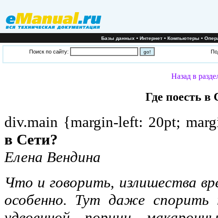
•
•
•
Базы данных
Интернет
Компьютеры
Опер
Поиск по сайту:
По
Назад в разде
Где поесть в 
div.main {margin-left: 20pt; marg
в Сети?
Елена Вендина
Что и говорить, излишества вре
особенно. Тут даже спорить
удвоенной порции макаронн