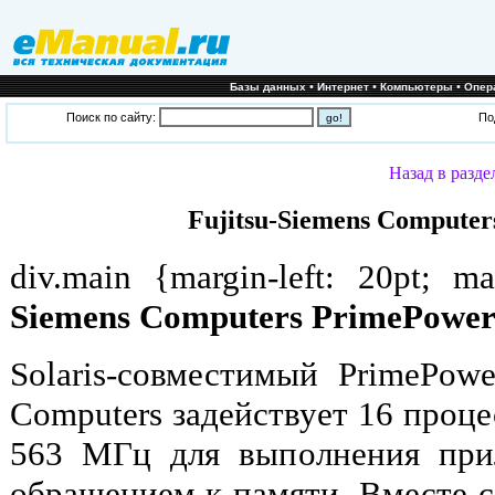
•
•
•
Базы данных
Интернет
Компьютеры
Опер
Поиск по сайту:
По
Назад в разде
Fujitsu-Siemens Computer
div.main {margin-left: 20pt; m
Siemens Computers PrimePower
Solaris-совместимый PrimePowe
Computers задействует 16 проц
563 МГц для выполнения при
обращением к памяти. Вместе с