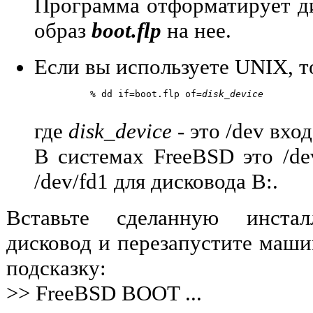
Программа отформатирует дис
образ
boot.flp
на нее.
Если вы используете UNIX, т
	  % dd if=boot.flp of=
disk_device
где
disk_device
- это /dev вход
В системах FreeBSD это /de
/dev/fd1 для дисковода B:.
Вставьте сделанную инста
дисковод и перезапустите маши
подсказку:
>> FreeBSD BOOT ...