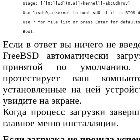
	Usage: [[[0:][wd](0,a)]/kernel][-abcCdhrsv]
	Use 1:sd(0,a)kernel to boot sd0 if it is BIOS 
	Use ? for file list or press Enter for default
Если в ответ вы ничего не введе
FreeBSD автоматически загру
принятой по умолчанию.
протестирует ваш компьют
установленные на ней устройст
увидите на экране.
Когда процесс загрузки заверш
главное меню инсталляции.
Если загрузка не прошла успеш