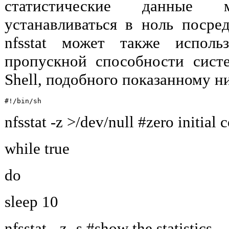
статистические данные
устанавливаться в ноль посред
nfsstat может также исполь
пропускной способности сис
Shell, подобного показанному н
nfsstat -z >/dev/null #zero initial 
while true
do
sleep 10
nfsstat - z -s #show the statistics