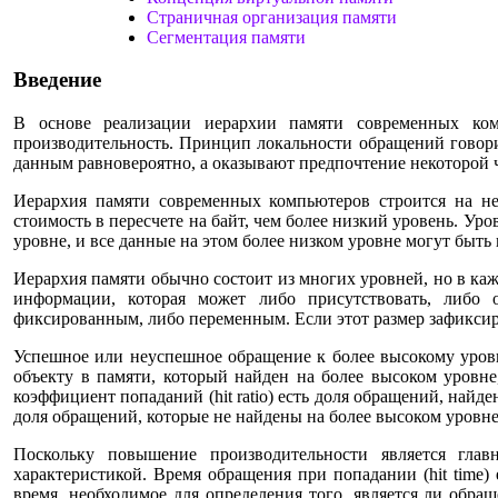
Страничная организация памяти
Сегментация памяти
Введение
В основе реализации иерархии памяти современных ком
производительность. Принцип локальности обращений говори
данным равновероятно, а оказывают предпочтение некоторой ч
Иерархия памяти современных компьютеров строится на не
стоимость в пересчете на байт, чем более низкий уровень. Ур
уровне, и все данные на этом более низком уровне могут быт
Иерархия памяти обычно состоит из многих уровней, но в к
информации, которая может либо присутствовать, либо о
фиксированным, либо переменным. Если этот размер зафиксиро
Успешное или неуспешное обращение к более высокому уровню
объекту в памяти, который найден на более высоком уровне,
коэффициент попаданий (hit ratio) есть доля обращений, найде
доля обращений, которые не найдены на более высоком уровне
Поскольку повышение производительности является гла
характеристикой. Время обращения при попадании (hit time)
время, необходимое для определения того, является ли обра