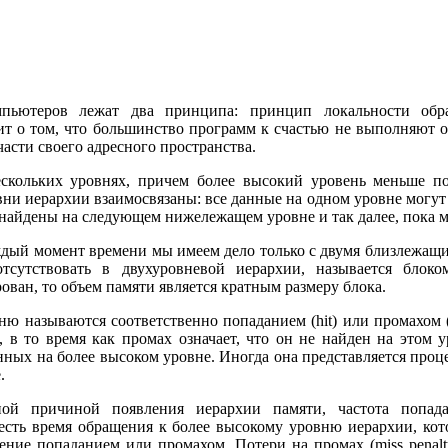
пьютеров лежат два принципа: принцип локальности обр
т о том, что большинство программ к счастью не выполняют 
асти своего адресного пространства.
скольких уровнях, причем более высокий уровень меньше п
овни иерархии взаимосвязаны: все данные на одном уровне могу
ь найдены на следующем нижележащем уровне и так далее, пока 
аждый момент времени мы имеем дело только с двумя близлежа
тсутствовать в двухуровневой иерархии, называется блок
ван, то объем памяти является кратным размеру блока.
 называются соответственно попаданием (hit) или промахом (m
 в то время как промах означает, что он не найден на этом ур
нных на более высоком уровне. Иногда она представляется процен
.
вной причиной появления иерархии памяти, частота попад
 есть время обращения к более высокому уровню иерархии, кото
щение попаданием или промахом. Потери на промах (miss penalt