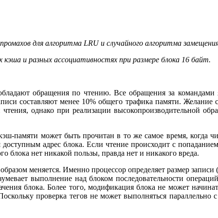
й промахов для алгоритма LRU и случайного алгоритма замещени
х кэша и разных ассоциативностях при размере блока 16 байт.
обладают обращения по чтению. Все обращения за командами
писи составляют менее 10% общего трафика памяти. Желание 
чтения, однако при реализации высокопроизводительной обра
кэш-памяти может быть прочитан в то же самое время, когда чит
ся доступным адрес блока. Если чтение происходит с попаданием
го блока нет никакой пользы, правда нет и никакого вреда.
разом меняется. Именно процессор определяет размер записи (об
азумевает выполнение над блоком последовательности операций
чения блока. Более того, модификация блока не может начинатьс
 Поскольку проверка тегов не может выполняться параллельно с