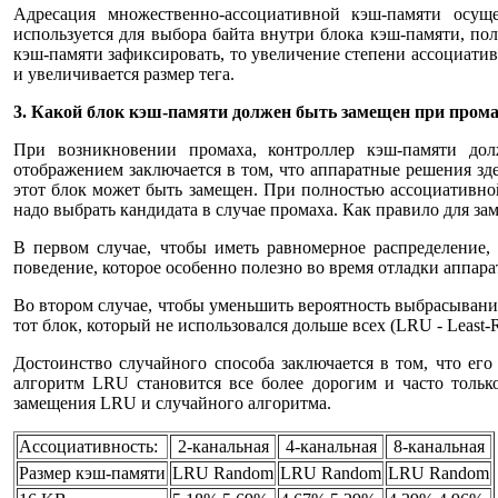
Адресация множественно-ассоциативной кэш-памяти осуще
используется для выбора байта внутри блока кэш-памяти, пол
кэш-памяти зафиксировать, то увеличение степени ассоциати
и увеличивается размер тега.
3. Какой блок кэш-памяти должен быть замещен при прома
При возникновении промаха, контроллер кэш-памяти до
отображением заключается в том, что аппаратные решения зде
этот блок может быть замещен. При полностью ассоциативно
надо выбрать кандидата в случае промаха. Как правило для з
В первом случае, чтобы иметь равномерное распределение,
поведение, которое особенно полезно во время отладки аппар
Во втором случае, чтобы уменьшить вероятность выбрасывани
тот блок, который не использовался дольше всех (LRU - Least-R
Достоинство случайного способа заключается в том, что его
алгоритм LRU становится все более дорогим и часто тольк
замещения LRU и случайного алгоритма.
Ассоциативность:
2-канальная
4-канальная
8-канальная
Размер кэш-памяти
LRU Random
LRU Random
LRU Random