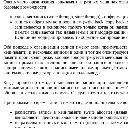
Очень часто организация кэш-памяти в разных машинах отли
базовые возможности:
сквозная запись (write through, store through) - информа
запись с обратным копированием (write back, copy back
записывается в основную память только когда он зам
памяти связывается так называемый бит модификации (d
Если он не модифицировался, то обратное копирование о
Оба подхода к организации записи имеют свои преимуществ
кэш-памяти, и несколько записей в один и тот же блок требую
памяти происходят реже, вообще говоря требуется меньшая п
записи промахи по чтению не влияют на записи в более в
копированием. Сквозная запись имеет также преимущество в
системах, а также для организации ввода/вывода.
Когда процессор ожидает завершения записи при выполнении
минимизации остановов по записи связан с использованием б
обновления содержимого памяти. Следует отметить, что остан
При промахе во время записи имеются две дополнительные в
разместить запись в кэш-памяти (write allocate) (назы
выполняются действия аналогичные выполняющимся при
не размещать запись в кэш-памяти (называется также за
кэш-память.