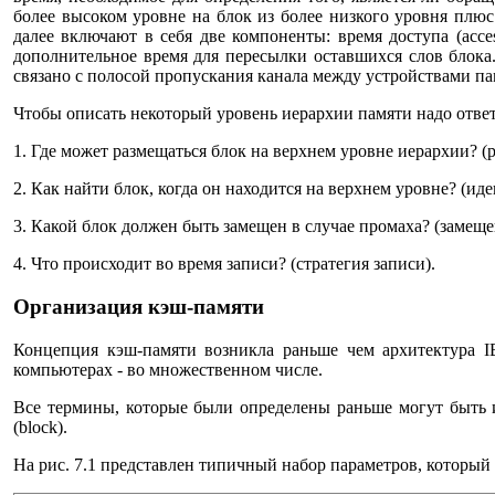
более высоком уровне на блок из более низкого уровня плюс
далее включают в себя две компоненты: время доступа (acces
дополнительное время для пересылки оставшихся слов блока.
связано с полосой пропускания канала между устройствами п
Чтобы описать некоторый уровень иерархии памяти надо отве
1. Где может размещаться блок на верхнем уровне иерархии? (
2. Как найти блок, когда он находится на верхнем уровне? (ид
3. Какой блок должен быть замещен в случае промаха? (замеще
4. Что происходит во время записи? (стратегия записи).
Организация кэш-памяти
Концепция кэш-памяти возникла раньше чем архитектура I
компьютерах - во множественном числе.
Все термины, которые были определены раньше могут быть ис
(block).
На рис. 7.1 представлен типичный набор параметров, который