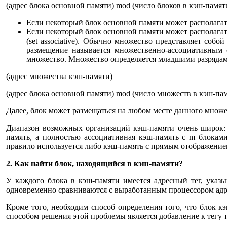
(адрес блока основной памяти) mod (число блоков в кэш-памят
Если некоторый блок основной памяти может располагатьс
Если некоторый блок основной памяти может располагат
(set associative). Обычно множество представляет собо
размещение называется множественно-ассоциативным с
множество. Множество определяется младшими разрядами
(адрес множества кэш-памяти) =
(адрес блока основной памяти) mod (число множеств в кэш-па
Далее, блок может размещаться на любом месте данного множе
Диапазон возможных организаций кэш-памяти очень широк: 
память, а полностью ассоциативная кэш-память с m блокам
правило используется либо кэш-память с прямым отображением
2. Как найти блок, находящийся в кэш-памяти?
У каждого блока в кэш-памяти имеется адресный тег, указ
одновременно сравниваются с выработанным процессором адр
Кроме того, необходим способ определения того, что блок
способом решения этой проблемы является добавление к тегу та