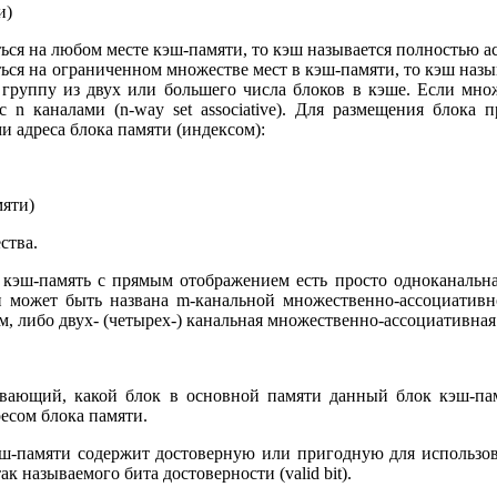
и)
я на любом месте кэш-памяти, то кэш называется полностью ассо
ься на ограниченном множестве мест в кэш-памяти, то кэш на
й группу из двух или большего числа блоков в кэше. Если множ
 n каналами (n-way set associative). Для размещения блока 
 адреса блока памяти (индексом):
мяти)
ства.
кэш-память с прямым отображением есть просто одноканальна
и может быть названа m-канальной множественно-ассоциативн
, либо двух- (четырех-) канальная множественно-ассоциативная
ывающий, какой блок в основной памяти данный блок кэш-пам
есом блока памяти.
 кэш-памяти содержит достоверную или пригодную для исполь
к называемого бита достоверности (valid bit).