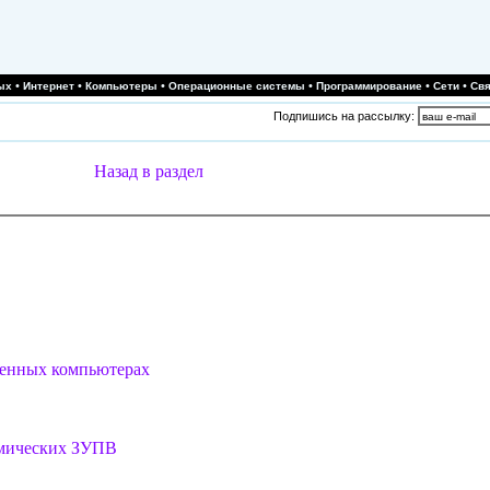
•
•
•
•
•
•
ых
Интернет
Компьютеры
Операционные системы
Программирование
Сети
Свя
Подпишись на рассылку:
Назад в раздел
менных компьютерах
амических ЗУПВ