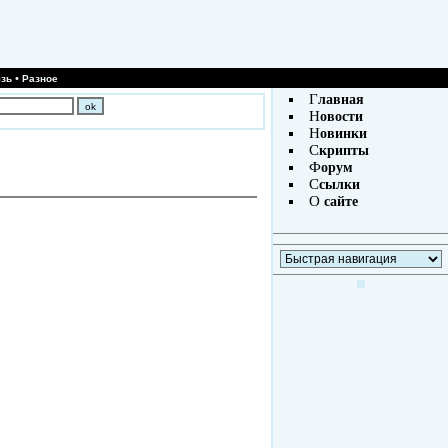
•
зь
Разное
Г
лавная
Н
овости
Н
овинки
С
крипты
Ф
орум
С
сылки
О
сайте