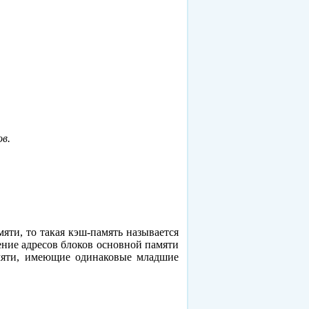
ов.
яти, то такая кэш-память называется
ение адресов блоков основной памяти
амяти, имеющие одинаковые младшие