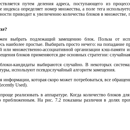
ствляется путем деления адреса, поступающего из процесс
е индекса определяет номер множества, а поле тега использует
вности приводит к увеличению количества блоков в множестве, 
хе?
лжен выбрать подлежащий замещению блок. Польза от исп
сь наиболее простые. Выбирать просто нечего: на попадание пр
й или множественно-ассоциативной организации кэш-памяти им
амещения блоков применяются две основных стратегии: случайна
 блоки-кандидаты выбираются случайно. В некоторых система
атуры, используют псевдослучайный алгоритм замещения.
я информации, которая скоро может потребоваться, все обращен
ecently Used).
 проще реализовать в аппаратуре. Когда количество блоков дл
о приближенным. На рис. 7.2 показаны различия в долях про