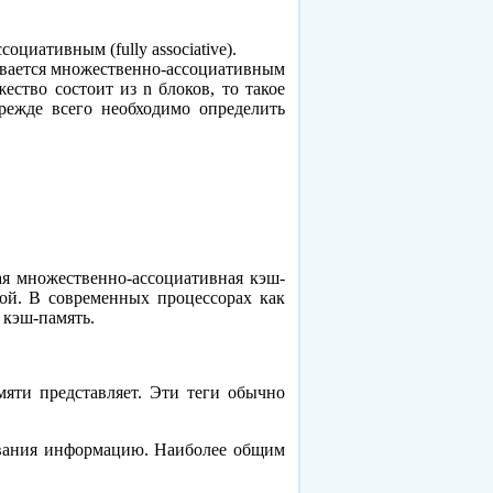
циативным (fully associative).
зывается множественно-ассоциативным
ество состоит из n блоков, то такое
прежде всего необходимо определить
я множественно-ассоциативная кэш-
ой. В современных процессорах как
 кэш-память.
яти представляет. Эти теги обычно
зования информацию. Наиболее общим