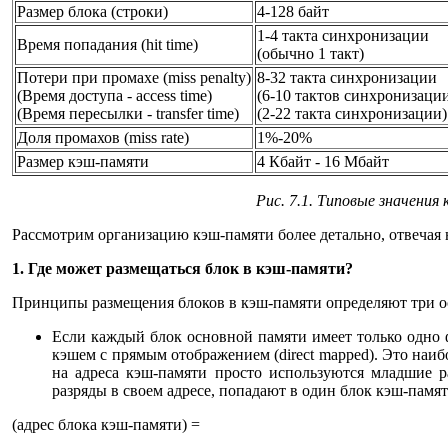
Размер блока (строки)
4-128 байт
1-4 такта синхронизации
Время попадания (hit time)
(обычно 1 такт)
Потери при промахе (miss penalty)
8-32 такта синхронизации
(Время доступа - access time)
(6-10 тактов синхронизаци
(Время пересылки - transfer time)
(2-22 такта синхронизации)
Доля промахов (miss rate)
1%-20%
Размер кэш-памяти
4 Кбайт - 16 Мбайт
Рис. 7.1. Типовые значения
Рассмотрим организацию кэш-памяти более детально, отвечая 
1. Где может размещаться блок в кэш-памяти?
Принципы размещения блоков в кэш-памяти определяют три о
Если каждый блок основной памяти имеет только одно ф
кэшем с прямым отображением (direct mapped). Это наиб
на адреса кэш-памяти просто используются младшие 
разряды в своем адресе, попадают в один блок кэш-памяти
(адрес блока кэш-памяти) =