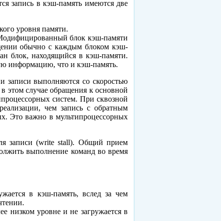
ся запись в кэш-память имеются две
зкого уровня памяти.
и. Модифицированный блок кэш-памяти
ещении обычно с каждым блоком кэш-
ван блок, находящийся в кэш-памяти.
ую информацию, что и кэш-память.
ии записи выполняются со скоростью
у в этом случае обращения к основной
типроцессорных систем. При сквозной
реализации, чем запись с обратным
ых. Это важно в мультипроцессорных
 записи (write stall). Общий прием
одолжить выполнение команд во время
ружается в кэш-память, вслед за чем
чтении.
ее низком уровне и не загружается в