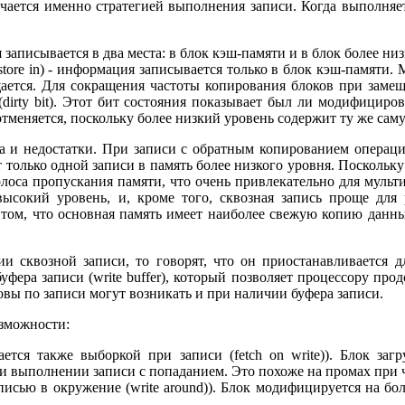
чается именно стратегией выполнения записи. Когда выполняет
ция записывается в два места: в блок кэш-памяти и в блок более ни
, store in) - информация записывается только в блок кэш-памят
ещается. Для сокращения частоты копирования блоков при зам
irty bit). Этот бит состояния показывает был ли модифициро
тменяется, поскольку более низкий уровень содержит ту же сам
а и недостатки. При записи с обратным копированием операц
т только одной записи в память более низкого уровня. Поскольк
олоса пропускания памяти, что очень привлекательно для муль
ысокий уровень, и, кроме того, сквозная запись проще для 
 том, что основная память имеет наиболее свежую копию данн
 сквозной записи, то говорят, что он приостанавливается для
уфера записи (write buffer), который позволяет процессору пр
овы по записи могут возникать и при наличии буфера записи.
озможности:
вается также выборкой при записи (fetch on write)). Блок заг
 выполнении записи с попаданием. Это похоже на промах при 
писью в окружение (write around)). Блок модифицируется на бол