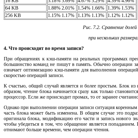
16 KB
5.18% 5.69%
4.67% 5.29%
4.39% 4.96%
64 KB
1.88% 2.01%
1.54% 1.66%
1.39% 1.53%
256 KB
1.15% 1.17%
1.13% 1.13%
1.12% 1.12%
Рис. 7.2. Сравнение доле
при нескольких размера
4. Что происходит во время записи?
При обращениях к кэш-памяти на реальных программах пре
большинство команд не пишут в память. Обычно операции за
означает оптимизацию кэш-памяти для выполнения операций 
скоростью операций записи.
К счастью, общий случай является и более простым. Блок из 
образом, чтение блока начинается сразу как только становит
процессор. Если же происходит промах, то от заранее считанно
Однако при выполнении операции записи ситуация коренным об
часть блока может быть изменена. В общем случае это подр
оригинала блока, модификацию его части и запись нового зна
чтобы убедиться в том, что обращение является попаданием.
отнимают больше времени, чем операции чтения.