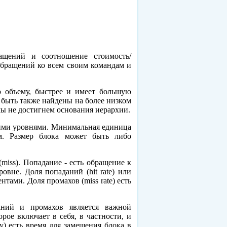
ащений и соотношение стоимость/
обращений ко всем своим командам и
о объему, быстрее и имеет большую
т быть также найдены на более низком
мы не достигнем основания иерархии.
щими уровнями. Минимальная единица
ом. Размер блока может быть либо
iss). Попадание - есть обращение к
овне. Доля попаданий (hit rate) или
тами. Доля промахов (miss rate) есть
аний и промахов является важной
рое включает в себя, в частности, и
y) есть время для замещения блока в