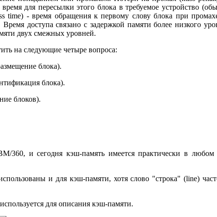
 время для пересылки этого блока в требуемое устройство (об
s time) - время обращения к первому слову блока при промахе, 
 Время доступа связано с задержкой памяти более низкого уро
амяти двух смежных уровней.
тить на следующие четыре вопроса:
размещение блока).
ентификация блока).
ние блоков).
BM/360, и сегодня кэш-память имеется практически в любом 
пользованы и для кэш-памяти, хотя слово "строка" (line) част
 используется для описания кэш-памяти.