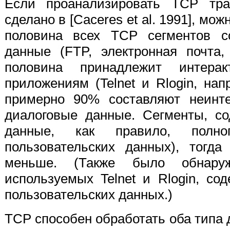
Если проанализировать TCP тра
сделано в [
Caceres et al. 1991], мо
половина всех TCP сегментов со
данные (FTP, электронная почта,
половина принадлежит интера
приложениям (Telnet и Rlogin, нап
примерно 90% составляют неинт
диалоговые данные. Cегменты, с
данные, как правило, полн
пользовательских данных), тогда
меньше. (Также было обнару
используемых Telnet и Rlogin, с
пользовательских данных.)
TCP способен обработать оба типа 