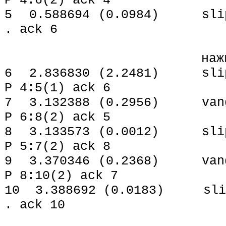
P 4:6(2) ack 4
5 0.588694 (0.0984) slip.
. ack 6
нажимаем кла
6 2.836830 (2.2481) slip.
P 4:5(1) ack 6
7 3.132388 (0.2956) vango
P 6:8(2) ack 5
8 3.133573 (0.0012) slip.
P 5:7(2) ack 8
9 3.370346 (0.2368) vango
P 8:10(2) ack 7
10 3.388692 (0.0183) slip.
. ack 10