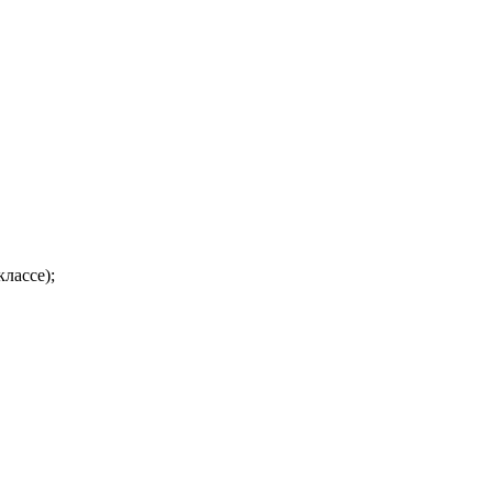
лассе);