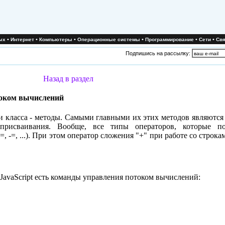
•
•
•
•
•
•
ых
Интернет
Компьютеры
Операционные системы
Программирование
Сети
Свя
Подпишись на рассылку:
Назад в раздел
отоком вычислений
 класса - методы. Самыми главными их этих методов являются 
 присваивания. Вообще, все типы операторов, которые 
 +=, -=, ...). При этом оператор сложения "+" при работе со стро
JavaScript есть команды управления потоком вычислений: