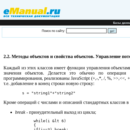
Базы данн
Поиск по сайту:
2.2. Методы объектов и свойства объектов. Управление п
Каждый из этих классов имеет функции управления объектами
значения объектов. Делается это обычно по операции
программирования, реализованы JavaScript (+,-,*, /, %, >>,<<,
т.е. добавление в конец строки новую строку:
	s = "string1"+"string2"
Кроме операций с числами и описаний стандартных классов в 
break
- принудительный выход из цикла;
	while(i &lt 6)

	{

	if(i==3) break;
