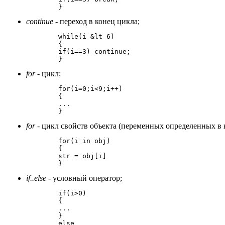
continue
- переход в конец цикла;
	while(i &lt 6)

	{

	if(i==3) continue;

for
- цикл;
	for(i=0;i<9;i++)

	{

	...

for
- цикл свойств объекта (переменных определенных в к
	for(i in obj)

	{

	str = obj[i]

if..else
- условный оператор;
	if(i>0)

	{

	...

	}

	else
