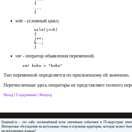
	{

	...

wile
- условный цикл;
	wile(j==k)

	{

	j++;

	k--;

var
- оператор объявления переменной.
	var kuku = "kuku"
Тип переменной определяется по присвоенному ей значению.
Перечисленные здесь операторы не представляют полного пере
Назад
|
Содержание
|
Вперед
Emanual.ru – это сайт, посвящённый всем значимым событиям в IT-индустрии: нов
Интересные обсуждения на актуальные темы и огромная аудитория, которая может быть
на популярных языках!