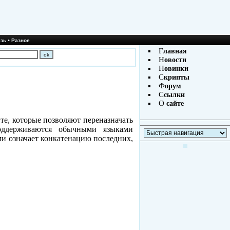
•
зь
Разное
Г
лавная
Н
овости
Н
овинки
С
крипты
Ф
орум
С
сылки
О
сайте
те, которые позволяют переназначать
поддерживаются обычными языками
ками означает конкатенацию последних,