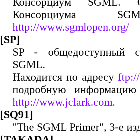
Консорциум SGML. О
Консорциума 
http://www.sgmlopen.org/
[SP]
SP - общедоступный си
SGML.
Находится по адресу
ftp:/
подробную информацию
http://www.jclark.com
.
[SQ91]
"The SGML Primer", 3-е изд
[TAKADA]