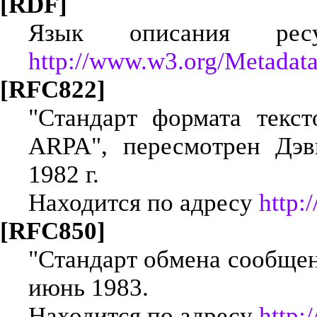
[RDF]
Язык описания ресу
http://www.w3.org/Metadat
[RFC822]
"Стандарт формата текс
ARPA", пересмотрен Дэв
1982 г.
Находится по адресу
http:/
[RFC850]
"Стандарт обмена сообще
июнь 1983.
Находится по адресу
http:/