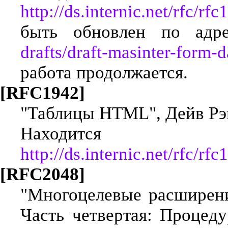
http://ds.internic.net/rfc/rfc
быть обновлен по ад
drafts/draft-masinter-form-d
работа продолжается.
[RFC1942]
"Таблицы HTML", Дейв Рэге
Находится
http://ds.internic.net/rfc/rfc
[RFC2048]
"Многоцелевые расширен
Часть четвертая: Процеду