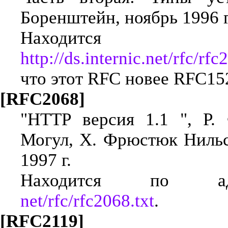
Боренштейн, ноябрь 1996 г
Находится
http://ds.internic.net/rfc/rfc
что этот RFC новее RFC15
[RFC2068]
"HTTP версия 1.1 ", Р. 
Могул, Х. Фрюстюк Нильсе
1997 г.
Находится по 
net/rfc/rfc2068.txt
.
[RFC2119]