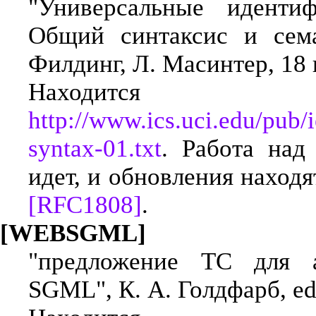
"Универсальные идентиф
Общий синтаксис и семан
Филдинг, Л. Масинтер, 18 
Находится
http://www.ics.uci.edu/pub/ie
syntax-01.txt
. Работа над
идет, и обновления наход
[RFC1808]
.
[WEBSGML]
"предложение TC для 
SGML", К. А. Голдфарб, ed.