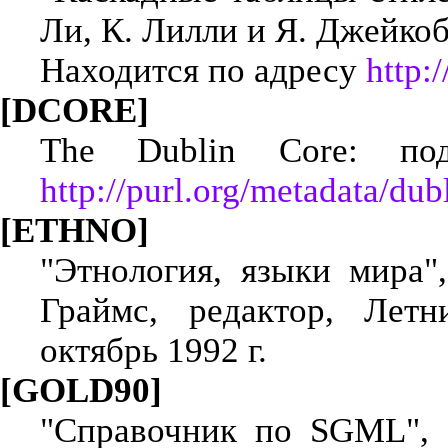
Ли, К. Лилли и Я. Джейкобс
Находится по адресу
http
[DCORE]
The Dublin Core: по
http://purl.org/metadata/dub
[ETHNO]
"Этнология, языки мира",
Граймс, редактор, Летн
октябрь 1992 г.
[GOLD90]
"Справочник по SGML", К