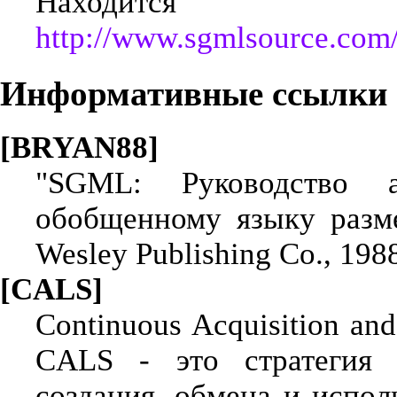
Находится
http://www.sgmlsource.com
Информативные ссылки
[BRYAN88]
"SGML: Руководство а
обобщенному языку разме
Wesley Publishing Co., 1988
[CALS]
Continuous Acquisition an
CALS - это стратегия 
создания, обмена и испо