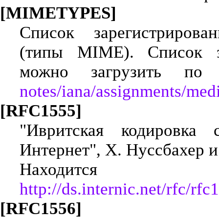
[MIMETYPES]
Список зарегистрирова
(типы MIME). Список з
можно загрузить п
notes/iana/assignments/medi
[RFC1555]
"Ивритская кодировка 
Интернет", Х. Нуссбахер и 
Находится
http://ds.internic.net/rfc/rfc
[RFC1556]