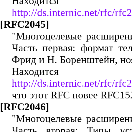
Находится
http://ds.internic.net/rfc/rfc
[RFC2045]
"Многоцелевые расширен
Часть первая: формат те
Фрид и Н. Боренштейн, ноя
Находится
http://ds.internic.net/rfc/rfc
что этот RFC новее RFC15
[RFC2046]
"Многоцелевые расширен
Часть вторая: Типы ус