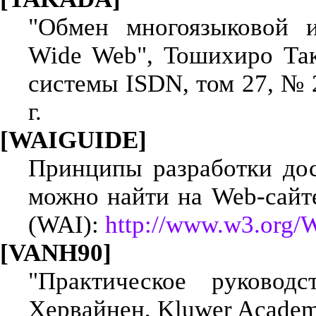
"Обмен многоязыковой и
Wide Web", Тошихиро Так
системы ISDN, том 27, № 2
г.
[WAIGUIDE]
Принципы разработки до
можно найти на Web-сайте 
(WAI):
http://www.w3.org/
[VANH90]
"Практическое руково
Хервайнен, Kluwer Academi